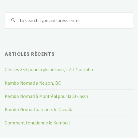
pour
Se
la
fo
St-
Jean"
ARTICLES RÉCENTS
Cercles 3×3 pour la pleine lune, 12-14 octobre
Kambo Nomad à Nelson, BC
Kambo Nomad à Montréal pour la St-Jean
Kambo Nomad parcours le Canada
Comment fonctionne le Kambo ?