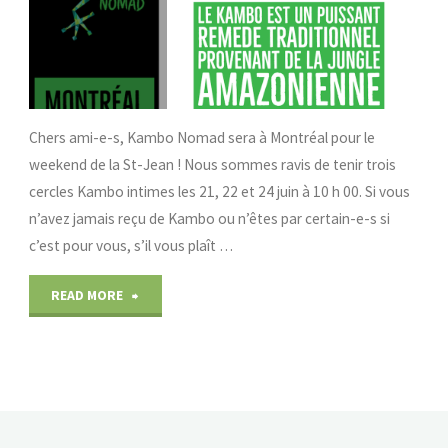
Chers ami-e-s, Kambo Nomad sera à Montréal pour le
weekend de la St-Jean ! Nous sommes ravis de tenir trois
cercles Kambo intimes les 21, 22 et 24 juin à 10 h 00. Si vous
n’avez jamais reçu de Kambo ou n’êtes par certain-e-s si
c’est pour vous, s’il vous plaît …
"Kambo
READ MORE
Nomad
à
Montréal