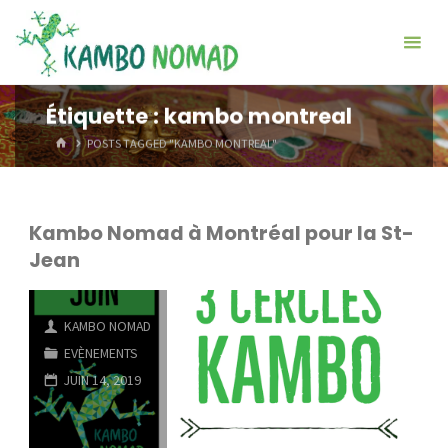
Skip
Kambo
to
Nomade
content
Étiquette :
kambo montreal
HOME
POSTS TAGGED "KAMBO MONTREAL"
Kambo Nomad à Montréal pour la St-
Jean
KAMBO NOMAD
EVÈNEMENTS
JUIN 14, 2019